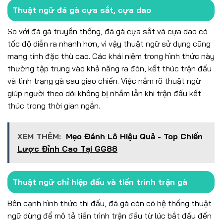
Thuật ngữ đá gà cựa sắt, cựa dao
So với đá gà truyền thống, đá gà cựa sắt và cựa dao có
tốc độ diễn ra nhanh hơn, vì vậy thuật ngữ sử dụng cũng
mang tính đặc thù cao. Các khái niệm trong hình thức này
thường tập trung vào khả năng ra đòn, kết thúc trận đấu
và tình trạng gà sau giao chiến. Việc nắm rõ thuật ngữ
giúp người theo dõi không bị nhầm lẫn khi trận đấu kết
thúc trong thời gian ngắn.
XEM THÊM:
Mẹo Đánh Lô Hiệu Quả - Top Chiến
Lược Đỉnh Cao Tại GG88
Thuật ngữ chỉ hiệp đấu và tiến trình trận gà
Bên cạnh hình thức thi đấu, đá gà còn có hệ thống thuật
ngữ dùng để mô tả tiến trình trận đấu từ lúc bắt đầu đến