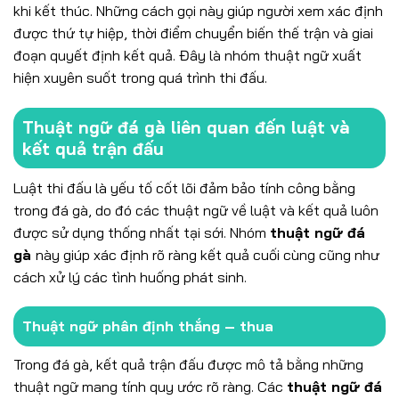
khi kết thúc. Những cách gọi này giúp người xem xác định
được thứ tự hiệp, thời điểm chuyển biến thế trận và giai
đoạn quyết định kết quả. Đây là nhóm thuật ngữ xuất
hiện xuyên suốt trong quá trình thi đấu.
Thuật ngữ đá gà liên quan đến luật và
kết quả trận đấu
Luật thi đấu là yếu tố cốt lõi đảm bảo tính công bằng
trong đá gà, do đó các thuật ngữ về luật và kết quả luôn
được sử dụng thống nhất tại sới. Nhóm
thuật ngữ đá
gà
này giúp xác định rõ ràng kết quả cuối cùng cũng như
cách xử lý các tình huống phát sinh.
Thuật ngữ phân định thắng – thua
Trong đá gà, kết quả trận đấu được mô tả bằng những
thuật ngữ mang tính quy ước rõ ràng. Các
thuật ngữ đá