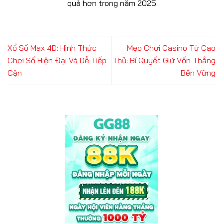
quả hơn trong năm 2025.
Xổ Số Max 4D: Hình Thức
Mẹo Chơi Casino Từ Cao
Chơi Số Hiện Đại Và Dễ Tiếp
Thủ: Bí Quyết Giữ Vốn Thắng
Cận
Bền Vững