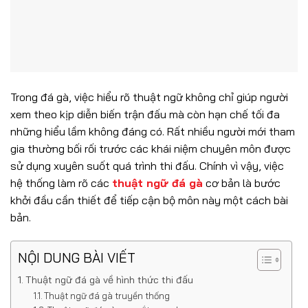
Trong đá gà, việc hiểu rõ thuật ngữ không chỉ giúp người
xem theo kịp diễn biến trận đấu mà còn hạn chế tối đa
những hiểu lầm không đáng có. Rất nhiều người mới tham
gia thường bối rối trước các khái niệm chuyên môn được
sử dụng xuyên suốt quá trình thi đấu. Chính vì vậy, việc
hệ thống làm rõ các
thuật ngữ đá gà
cơ bản là bước
khởi đầu cần thiết để tiếp cận bộ môn này một cách bài
bản.
NỘI DUNG BÀI VIẾT
Thuật ngữ đá gà về hình thức thi đấu
Thuật ngữ đá gà truyền thống