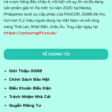
cá cược hàng đầu châu Á, nổi bật với uy tín và đa dạng
Cao
Với
sản phẩm giải trí. Ra mắt từ năm 2020 tại Manila,
Luật
Philippines dưới sự cấp phép của PAGCOR, GG88 đã thu
Rõ
Ràng
hút hơn 5,2 triệu người dùng tại Việt Nam và mở rộng
sang Thái Lan, Nhật Bản, châu Âu. Truy cập ngay tại :
https://unicorngift.co.uk/
VỀ CHÚNG TÔI
Giới Thiệu GG88
Chính Sách Bảo Mật
Điều Khoản Điều Kiện
Trách Nhiệm Nhà Cái
Quyền Riêng Tư