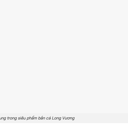
ung trong siêu phẩm bắn cá Long Vương