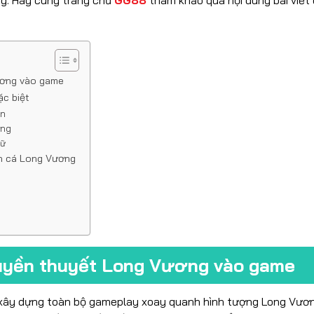
ương vào game
ặc biệt
ản
ờng
iữ
ắn cá Long Vương
uyền thuyết Long Vương vào game
à xây dựng toàn bộ gameplay xoay quanh hình tượng Long Vươn