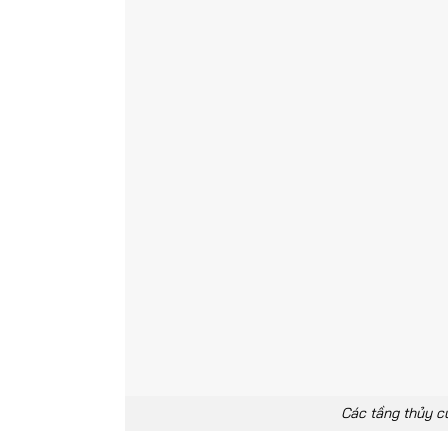
Các tầng thủy c