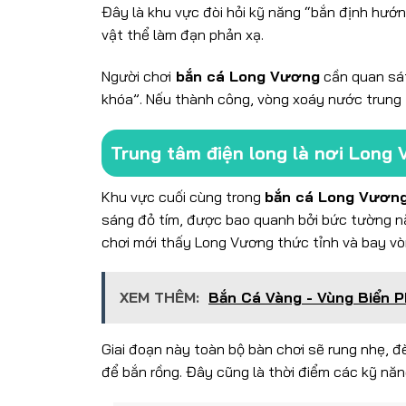
Đây là khu vực đòi hỏi kỹ năng “bắn định hướn
vật thể làm đạn phản xạ.
Người chơi
bắn cá Long Vương
cần quan sát
khóa”. Nếu thành công, vòng xoáy nước trung 
Trung tâm điện long là nơi Long
Khu vực cuối cùng trong
bắn cá Long Vươn
sáng đỏ tím, được bao quanh bởi bức tường năn
chơi mới thấy Long Vương thức tỉnh và bay v
XEM THÊM:
Bắn Cá Vàng - Vùng Biển P
Giai đoạn này toàn bộ bàn chơi sẽ rung nhẹ, đ
để bắn rồng. Đây cũng là thời điểm các kỹ năn