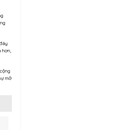
Cựa
Dẫn
Dao:
Tại
Hình
GG88
ng
Thức
ùng
Thi
Đấu
Tốc
Độ
Cao
 đáy
Với
u hơn,
Luật
Rõ
Ràng
 cộng
 sự mở