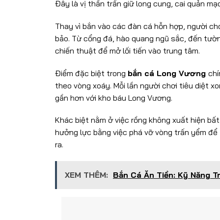
Đây là vị thần trấn giữ long cung, cai quản mạ
Thay vì bắn vào các đàn cá hỗn hợp, người ch
bảo. Từ cổng đá, hào quang ngũ sắc, đến tườn
chiến thuật để mở lối tiến vào trung tâm.
Điểm đặc biệt trong
bắn cá Long Vương
chí
theo vòng xoáy. Mỗi lần người chơi tiêu diệt 
gần hơn với kho báu Long Vương.
Khác biệt nằm ở việc rồng không xuất hiện bấ
hưởng lực bằng việc phá vỡ vòng trấn yểm để 
ra.
XEM THÊM:
Bắn Cá Ăn Tiền: Kỹ Năng T