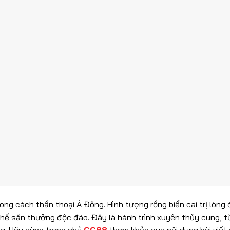
g cách thần thoại Á Đông. Hình tượng rồng biển cai trị lòng 
hế săn thưởng độc đáo. Đây là hành trình xuyên thủy cung, 
êng. Hãy cùng trang chủ
GG88
tham khảo qua nội dung bài viết