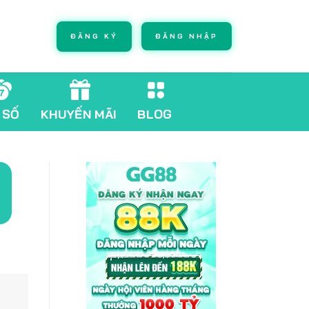
ĐĂNG KÝ
ĐĂNG NHẬP
 SỐ
KHUYẾN MÃI
BLOG