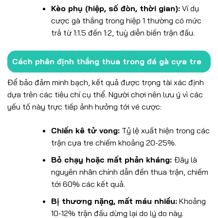
Kèo phụ (hiệp, số đòn, thời gian):
Ví dụ
cược gà thắng trong hiệp 1 thường có mức
trả từ 1:1.5 đến 1:2, tuỳ diễn biến trận đấu.
Cách phân định thắng thua trong đá gà cựa tre
Để bảo đảm minh bạch, kết quả được trọng tài xác định
dựa trên các tiêu chí cụ thể. Người chơi nên lưu ý vì các
yếu tố này trực tiếp ảnh hưởng tới vé cược:
Chiến kê tử vong:
Tỷ lệ xuất hiện trong các
trận cựa tre chiếm khoảng 20-25%.
Bỏ chạy hoặc mất phản kháng:
Đây là
nguyên nhân chính dẫn đến thua trận, chiếm
tới 60% các kết quả.
Bị thương nặng, mất máu nhiều:
Khoảng
10-12% trận đấu dừng lại do lý do này.