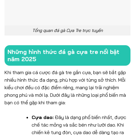
Tổng quan đá gà Cựa Tre trực tuyến
Những hình thức đá gà cựa tre nổi bật
năm 2025
Khi tham gia cá cược đá gà tre gắn cựa, bạn sẽ bắt gặp
nhiều hình thức đa dạng, phù hợp với từng sở thích. Mỗi
kiểu chơi đều có đặc điểm riêng, mang lại trải nghiệm
phong phú và mới lạ. Dưới đây là những loại phổ biến mà
bạn có thể gặp khi tham gia:
Cựa dao:
Đây là dạng phổ biến nhất, được
chế tác mỏng và sắc bén như lưỡi dao. Khi
chiến kê tung đòn, cựa dao dễ dàng tạo ra