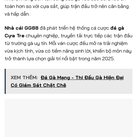
toàn hơn so với cựa sắt, giúp trận đấu trở nên cân bằng
và hấp dẫn.
Nhà cái GG88
đã phát triển hệ thống cá cược
đá gà
Cựa Tre
chuyên nghiệp, truyền tải trực tiếp các trận đấu
từ trường gà uy tín. Mỗi ván cược đều mở ra trải nghiệm
vừa kịch tính, vừa có tiềm năng sinh lời, khiến bộ môn này
trở thành lựa chọn giải trí nổi bật trong năm 2025.
XEM THÊM:
Đá Gà Mạng - Thi Đấu Gà Hiện Đại
Có Giám Sát Chặt Chẽ