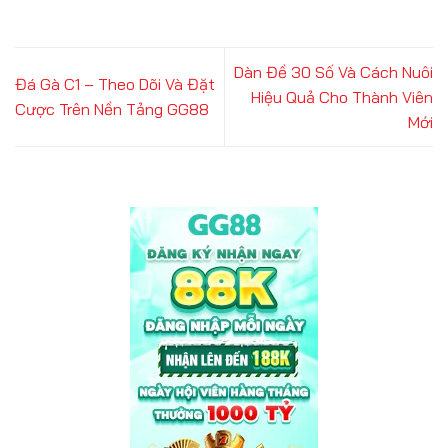
Dàn Đề 30 Số Và Cách Nuôi
Đá Gà C1 – Theo Dõi Và Đặt
Hiệu Quả Cho Thành Viên
Cược Trên Nền Tảng GG88
Mới