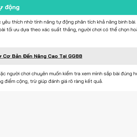
tự động
yêu thích nhờ tính năng tự động phân tích khả năng binh bài.
ài tối ưu dựa theo xác suất thắng, người chơi có thể chọn ho
ừ Cơ Bản Đến Nâng Cao Tại GG88
 hoặc người chơi chuyên muốn kiểm tra xem mình sắp bài đúng 
điểm cộng, trừ giúp đánh giá rõ ràng kết quả.