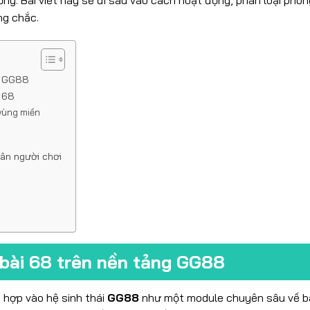
ng chắc.
g GG88
i 68
 vùng miền
ân người chơi
bài 68 trên nền tảng GG88
 hợp vào hệ sinh thái
GG88
như một module chuyên sâu về bà