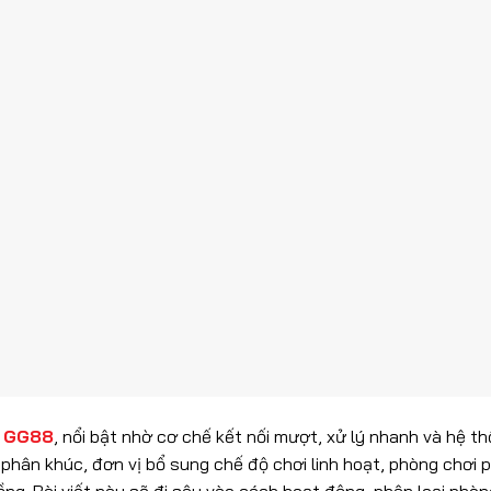
g
GG88
, nổi bật nhờ cơ chế kết nối mượt, xử lý nhanh và hệ t
i phân khúc, đơn vị bổ sung chế độ chơi linh hoạt, phòng chơi 
ồng. Bài viết này sẽ đi sâu vào cách hoạt động, phân loại phòn