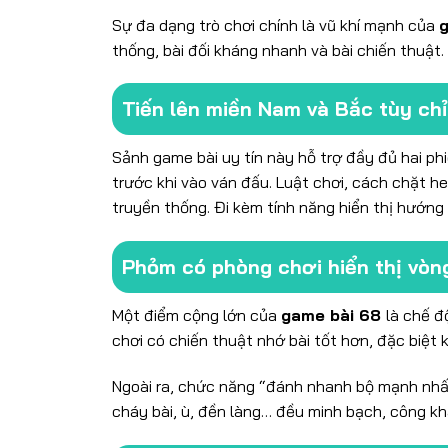
Sự đa dạng trò chơi chính là vũ khí mạnh của
thống, bài đối kháng nhanh và bài chiến thuật.
Tiến lên miền Nam và Bắc tùy chỉ
Sảnh game bài uy tín này hỗ trợ đầy đủ hai ph
trước khi vào ván đấu. Luật chơi, cách chặt h
truyền thống. Đi kèm tính năng hiển thị hướn
Phỏm có phòng chơi hiển thị vòn
Một điểm cộng lớn của
game bài 68
là chế đ
chơi có chiến thuật nhớ bài tốt hơn, đặc biệt
Ngoài ra, chức năng “đánh nhanh bộ mạnh nhất”
cháy bài, ù, đền làng… đều minh bạch, công kh