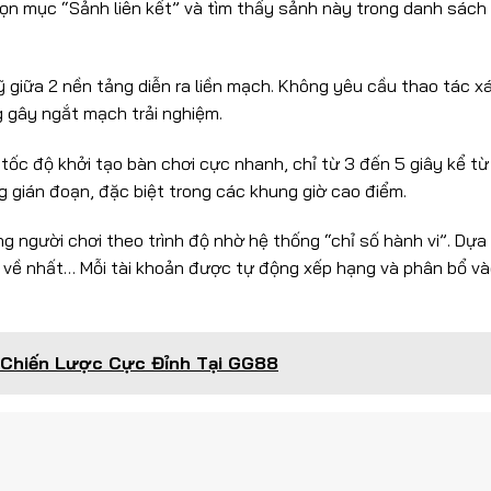
họn mục “Sảnh liên kết” và tìm thấy sảnh này trong danh sách
 giữa 2 nền tảng diễn ra liền mạch. Không yêu cầu thao tác x
g gây ngắt mạch trải nghiệm.
ốc độ khởi tạo bàn chơi cực nhanh, chỉ từ 3 đến 5 giây kể từ
g gián đoạn, đặc biệt trong các khung giờ cao điểm.
g người chơi theo trình độ nhờ hệ thống “chỉ số hành vi”. Dựa
ng về nhất… Mỗi tài khoản được tự động xếp hạng và phân bổ v
5 Chiến Lược Cực Đỉnh Tại GG88