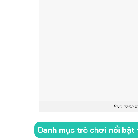
Bức tranh t
Danh mục trò chơi nổi bật