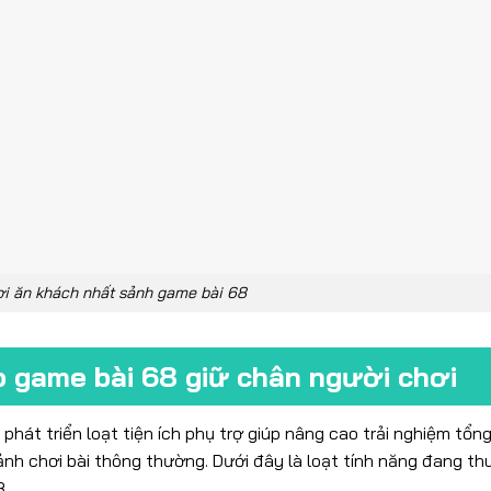
ơi ăn khách nhất sảnh game bài 68
p game bài 68 giữ chân người chơi
phát triển loạt tiện ích phụ trợ giúp nâng cao trải nghiệm tổng
ảnh chơi bài thông thường. Dưới đây là loạt tính năng đang th
8.