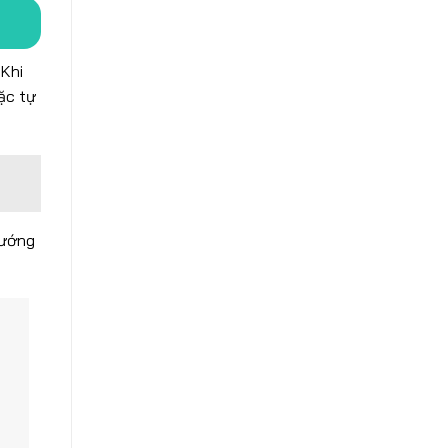
 Khi
ặc tự
hướng