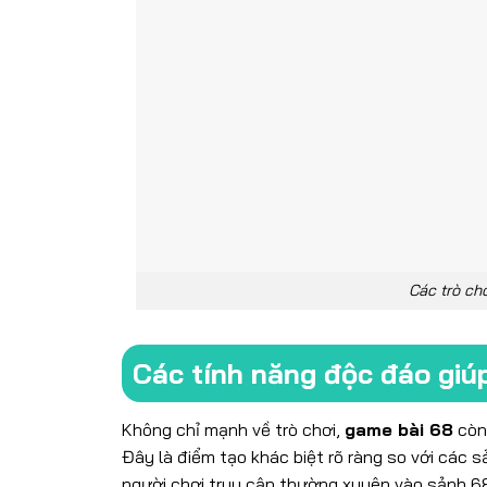
Các trò ch
Các tính năng độc đáo giú
Không chỉ mạnh về trò chơi,
game bài 68
còn 
Đây là điểm tạo khác biệt rõ ràng so với các s
người chơi truy cập thường xuyên vào sảnh 6