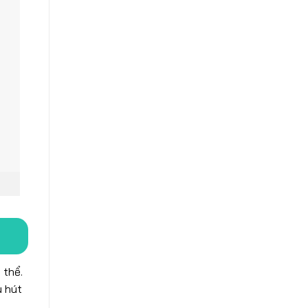
 thể.
u hút