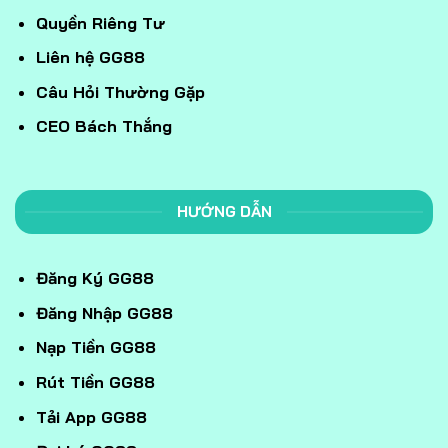
Quyền Riêng Tư
Liên hệ GG88
Câu Hỏi Thường Gặp
CEO Bách Thắng
HƯỚNG DẪN
Đăng Ký GG88
Đăng Nhập GG88
Nạp Tiền GG88
Rút Tiền GG88
Tải App GG88