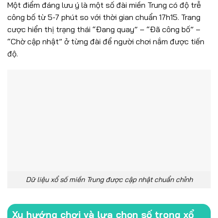
Một điểm đáng lưu ý là một số đài miền Trung có độ trễ
công bố từ 5-7 phút so với thời gian chuẩn 17h15. Trang
cược hiển thị trạng thái “Đang quay” – “Đã công bố” –
“Chờ cập nhật” ở từng đài để người chơi nắm được tiến
độ.
Dữ liệu xổ số miền Trung được cập nhật chuẩn chỉnh
Xu hướng chơi và lựa chọn số trong xổ