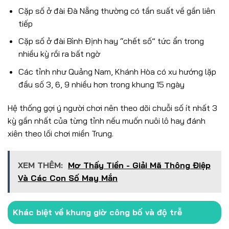
Cặp số ở đài Đà Nẵng thường có tần suất về gần liên
tiếp
Cặp số ở đài Bình Định hay “chết số” tức ẩn trong
nhiều kỳ rồi ra bất ngờ
Các tỉnh như Quảng Nam, Khánh Hòa có xu hướng lặp
đầu số 3, 6, 9 nhiều hơn trong khung 15 ngày
Hệ thống gợi ý người chơi nên theo dõi chuỗi số ít nhất 3
kỳ gần nhất của từng tỉnh nếu muốn nuôi lô hay đánh
xiên theo lối chơi miền Trung.
XEM THÊM:
Mơ Thấy Tiền - Giải Mã Thông Điệp
Và Các Con Số May Mắn
Khác biệt về khung giờ công bố và độ trễ