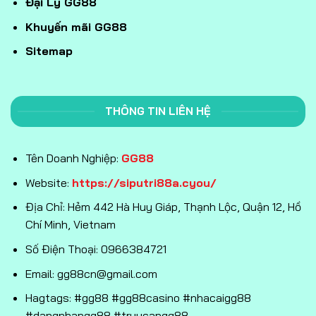
Đại Lý GG88
Khuyến mãi GG88
Sitemap
THÔNG TIN LIÊN HỆ
Tên Doanh Nghiệp:
GG88
Website:
https://siputri88a.cyou/
Địa Chỉ: Hẻm 442 Hà Huy Giáp, Thạnh Lộc, Quận 12, Hồ
Chí Minh, Vietnam
Số Điện Thoại: 0966384721
Email:
gg88cn@gmail.com
Hagtags: #gg88 #gg88casino #nhacaigg88
#dangnhapgg88 #truycapgg88