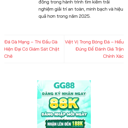
đồng trong hành trình tìm kiếm trải
nghiệm giải trí an toàn, minh bạch và hiệu
quả hơn trong năm 2025.
Đá Gà Mạng – Thi Đấu Gà
Việt Vị Trong Bóng Đá – Hiểu
Hiện Đại Có Giám Sát Chặt
Đúng Để Đánh Giá Trận
Chẽ
Chính Xác