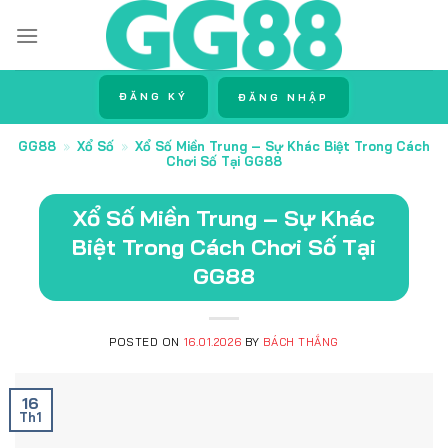
Skip
to
content
ĐĂNG KÝ
ĐĂNG NHẬP
GG88
»
Xổ Số
»
Xổ Số Miền Trung – Sự Khác Biệt Trong Cách
Chơi Số Tại GG88
Xổ Số Miền Trung – Sự Khác
Biệt Trong Cách Chơi Số Tại
GG88
POSTED ON
16.01.2026
BY
BÁCH THẮNG
16
Th1